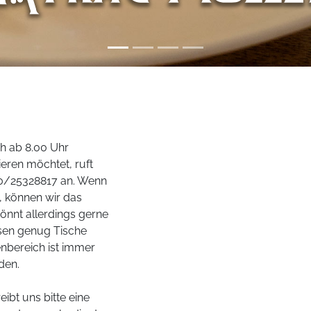
ch ab 8.00 Uhr
ieren möchtet, ruft
40/25328817 an. Wenn
t, können wir das
könnt allerdings gerne
sen genug Tische
enbereich ist immer
den.
ibt uns bitte eine