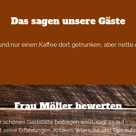
Das sagen unsere Gäste
 und nur einen Kaffee dort getrunken, aber nett
Frau Möller bewerten
schönen Gaststätte beitragen wollt, sagt es auf
YEL
 seine Erfahrungen, Kritiken, Wünsche und Tips auf