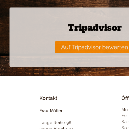
Tripadvisor
Auf Tripadvisor bewerten
Kontakt
Öf
Mo.
Frau Möller
Fr.
Sa.
Lange Reihe 96
So.
20099 Hamburg