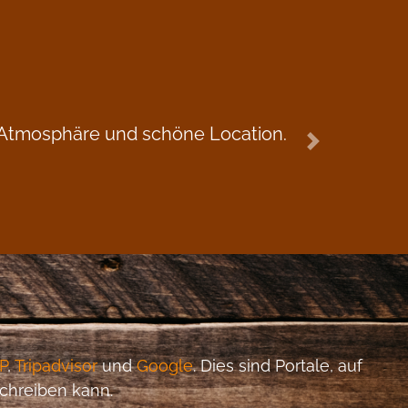
e Atmosphäre und schöne Location.
Next
P
,
Tripadvisor
und
Google
. Dies sind Portale, auf
schreiben kann.